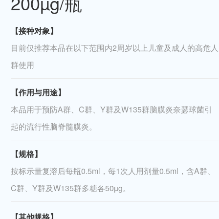
200µg/瓶
【接种对象】
目前仅推荐本品在以下范围内2周岁以上儿童及成人的高危人
群使用
【作用与用途】
本品用于预防A群、C群、Y群及W135群脑膜炎奈瑟球菌引
起的流行性脑脊髓膜炎。
【规格】
按标示量复溶后每瓶0.5ml，每1次人用剂量0.5ml，含A群、
C群、Y群及W135群多糖各50µg。
【其他规格】