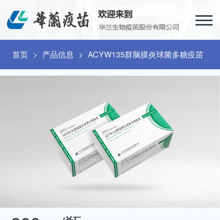
首页
>
产品信息
>
ACYW135群脑膜炎球菌多糖疫苗