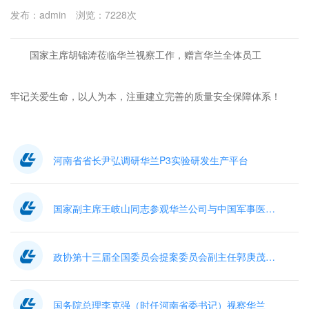
发布：admin 浏览：7228次
国家主席胡锦涛莅临华兰视察工作，赠言华兰全体员工
牢记关爱生命，以人为本，注重建立完善的质量安全保障体系！
河南省省长尹弘调研华兰P3实验研发生产平台
国家副主席王岐山同志参观华兰公司与中国军事医学院共同成立的联合实验室
政协第十三届全国委员会提案委员会副主任郭庚茂（时任河南省省委书记）一行视察华兰
国务院总理李克强（时任河南省委书记）视察华兰