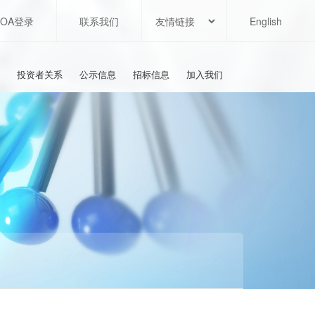
OA登录
联系我们
English
投资者关系
公示信息
招标信息
加入我们