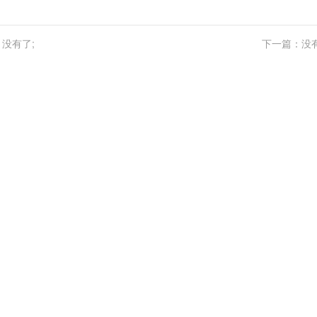
没有了;
下一篇：没有