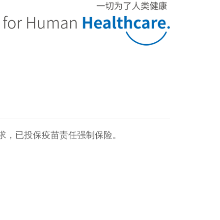
求，已投保疫苗责任强制保险。