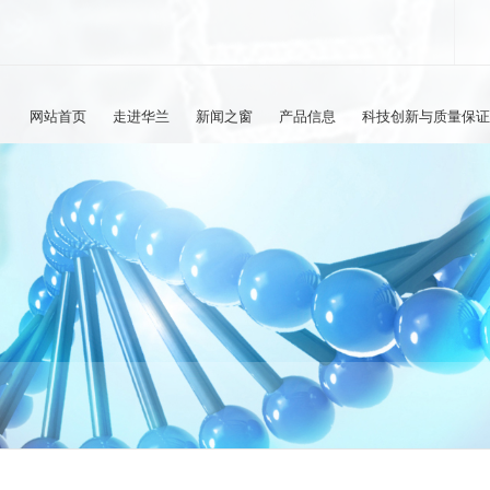
网站首页
走进华兰
新闻之窗
产品信息
科技创新与质量保证