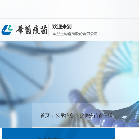
首页
>
公示信息
>
投保疫苗责任强