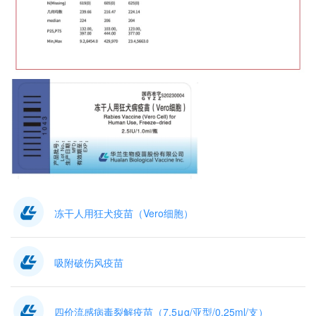
冻干人用狂犬疫苗（Vero细胞）
吸附破伤风疫苗
四价流感病毒裂解疫苗（7.5μg/亚型/0.25ml/支）